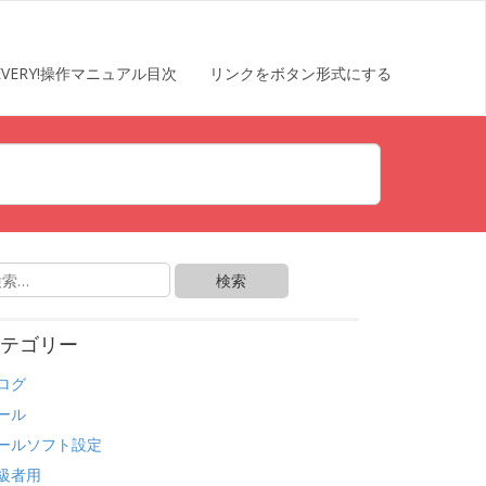
EVERY!操作マニュアル目次
リンクをボタン形式にする
テゴリー
ログ
ール
ールソフト設定
級者用