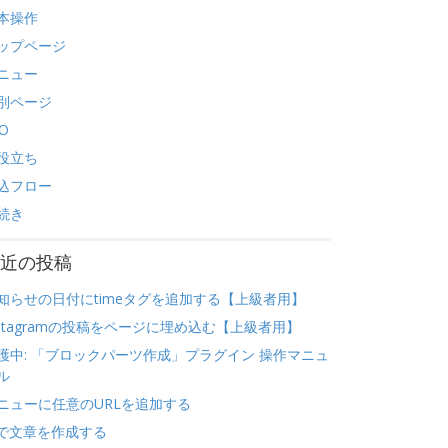
本操作
ップページ
ニュー
別ページ
O
役立ち
込フロー
続き
近の投稿
知らせの日付にtimeタグを追加する【上級者用】
nstagramの投稿をページに埋め込む【上級者用】
護中: 「ブロックパーツ作成」プラグイン 操作マニュ
ル
ニューに任意のURLを追加する
Iで文章を作成する