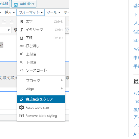
基
ト
メ
個
SE
お
申
手
最
お
I
保
ア
メ
A