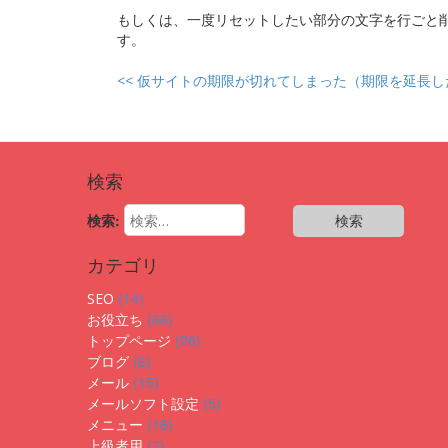
もしくは、一度リセットしたい部分の文字を行ごと
す。
<<
仮サイトの期限が切れてしまった（期限を延長し
検索
検索:
カテゴリ
(14)
SEO
(66)
お役立ち
(26)
トップページ
(6)
ブログ
(15)
メール
(5)
メールソフト設定
(16)
メニュー
(7)
上級者用