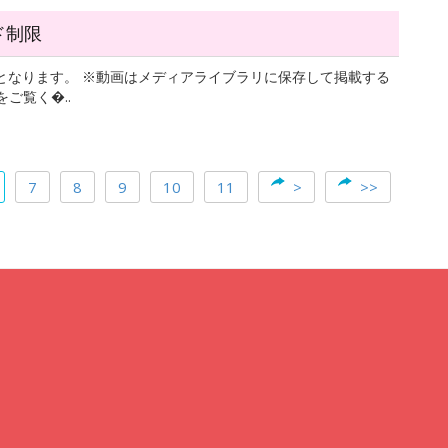
ド制限
となります。 ※動画はメディアライブラリに保存して掲載する
ご覧く�..
7
8
9
10
11
>
>>