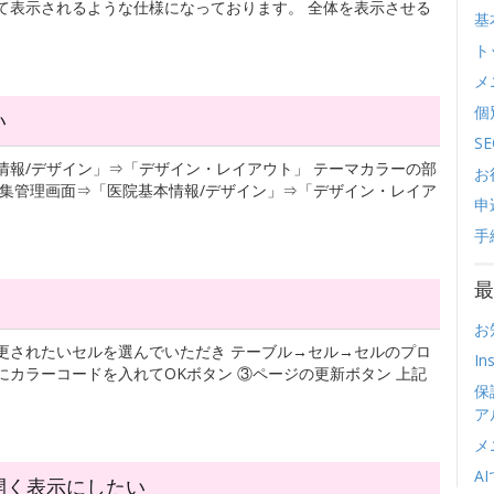
て表示されるような仕様になっております。 全体を表示させる
基
ト
メ
個
い
SE
情報/デザイン」⇒「デザイン・レイアウト」 テーマカラーの部
お
編集管理画面⇒「医院基本情報/デザイン」⇒「デザイン・レイア
申
手
最
お
更されたいセルを選んでいただき テーブル→セル→セルのプロ
I
にカラーコードを入れてOKボタン ③ページの更新ボタン 上記
保
ア
メ
A
開く表示にしたい