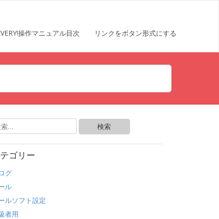
EVERY!操作マニュアル目次
リンクをボタン形式にする
テゴリー
ログ
ール
ールソフト設定
級者用