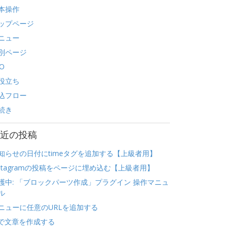
本操作
ップページ
ニュー
別ページ
O
役立ち
込フロー
続き
近の投稿
知らせの日付にtimeタグを追加する【上級者用】
nstagramの投稿をページに埋め込む【上級者用】
護中: 「ブロックパーツ作成」プラグイン 操作マニュ
ル
ニューに任意のURLを追加する
Iで文章を作成する