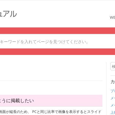
W
カ
ブ
メ
ように掲載したい
メ
画面が縦長のため、 PCと同じ比率で画像を表示するとスライド
上