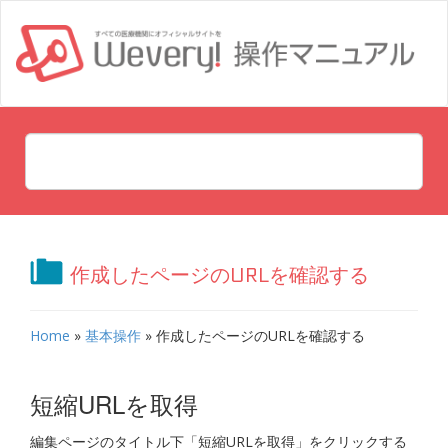
作成したページのURLを確認する
Home
»
基本操作
»
作成したページのURLを確認する
短縮URLを取得
編集ページのタイトル下「短縮URLを取得」をクリックする